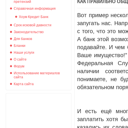
КАК ПРАВИЛЬНО ОБЩ
претензий
Справочная информация
Вот пример нескол
Хоум Кредит Банк
запугать нас. Напр
Срок исковой давности
с того, что это мо
Законодательство
А банк этой возмо
Для банков
Бланки
подавайте. И чем 
Наши услуги
Ваше имущество!” 
О сайте
Федеральная Сл
Форум
наличии соотве
Использование материалов
сайта
понимаете, не бу
Карта сайта
обязательном поря
И есть ещё мног
заплатить хотя б
казались их слова