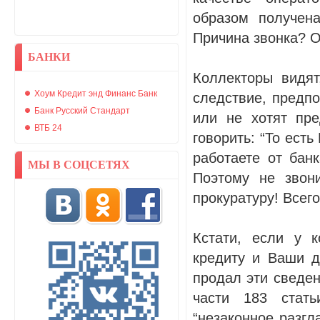
образом получен
Причина звонка? О
БАНКИ
Коллекторы видят
Хоум Кредит энд Финанс Банк
следствие, предпо
Банк Русский Стандарт
или не хотят пр
ВТБ 24
говорить: “То есть
работаете от бан
МЫ В СОЦСЕТЯХ
Поэтому не звон
прокуратуру! Всего
Кстати, если у 
кредиту и Ваши д
продал эти сведен
части 183 стать
“незаконное разг