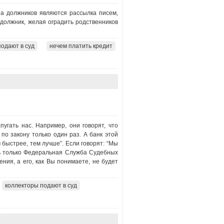
а должников являются рассылка писем,
 должник, желая оградить родственников
подают в суд
нечем платить кредит
угать нас. Например, они говорят, что
 по закону только один раз. А банк этой
 быстрее, тем лучше”. Если говорят: “Мы
ть только Федеральная Служба Судебных
ния, а его, как Вы понимаете, не будет
коллекторы подают в суд