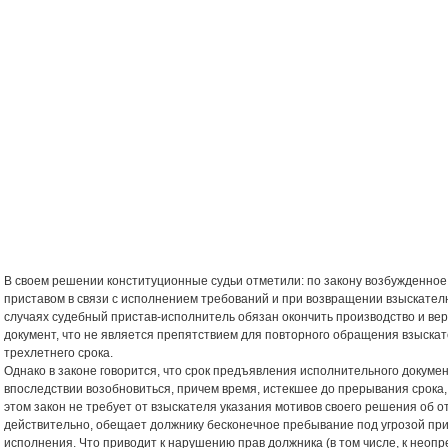
В своем решении конституционные судьи отметили: по закону возбужденное
приставом в связи с исполнением требований и при возвращении взыскател
случаях судебный пристав-исполнитель обязан окончить производство и ве
документ, что не является препятствием для повторного обращения взыскат
трехлетнего срока.
Однако в законе говорится, что срок предъявления исполнительного докуме
впоследствии возобновиться, причем время, истекшее до прерывания срока,
этом закон не требует от взыскателя указания мотивов своего решения об о
действительно, обещает должнику бесконечное пребывание под угрозой пр
исполнения. Что приводит к нарушению прав должника (в том числе, к неоп