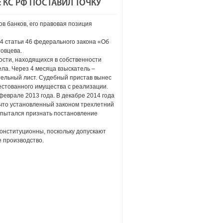
 КС РФ ПОСТАВИЛ ТОЧКУ
в банков, его правовая позиция
и 4 статьи 46 федерального закона «Об
овцева.
ости, находящихся в собственности
ла. Через 4 месяца взыскатель –
тельный лист. Судебный пристав вынес
естованного имущества с реализации.
еврале 2013 года. В декабре 2014 года
 что установленный законом трехлетний
опытался признать постановление
конституционны, поскольку допускают
 производство.