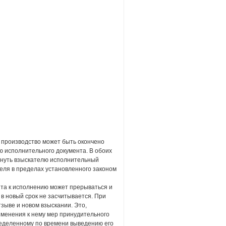
 производство может быть окончено
ю исполнительного документа. В обоих
рнуть взыскателю исполнительный
еля в пределах установленного законом
нта к исполнению может прерываться и
 в новый срок не засчитывается. При
тзыве и новом взыскании. Это,
именения к нему мер принудительного
ределенному по времени выведению его