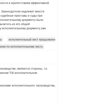
нности и препятствиям эффективной
. Законодателю надлежит внести
 судебные приставы и суды при
сполнительному документу было
вычитать из его общей
у исполнительному документу уже
та
исполнительный лист предъявлен
ание по исполнительному листу
изводстве, являются стороны, т.е.
аконом "Об исполнительном
риалами исполнительного производства,