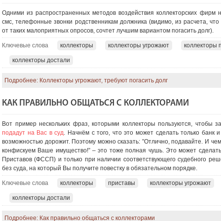
Одними из распространенных методов воздействия коллекторских фирм н
смс, телефонные звонки родственникам должника (видимо, из расчета, что
от таких малоприятных опросов, сочтет лучшим вариантом погасить долг).
Ключевые слова
коллекторы
коллекторы угрожают
коллекторы 
коллекторы достали
Подробнее: Коллекторы угрожают, требуют погасить долг
КАК ПРАВИЛЬНО ОБЩАТЬСЯ С КОЛЛЕКТОРАМИ
Вот пример нескольких фраз, которыми коллекторы пользуются, чтобы зап
подадут на Вас в суд
. Начнём с того, что это может сделать только банк и
возможностью дорожит. Поэтому можно сказать: ”Отлично, подавайте. И чем
конфискуем Ваше имущество!” – это тоже полная чушь. Это может сдела
Приставов (ФССП) и только при наличии соответствующего судебного реше
без суда, на который Вы получите повест
ку в обязательном порядке.
Ключевые слова
коллекторы
приставы
коллекторы угрожают
коллекторы достали
Подробнее: Как правильно общаться с коллекторами