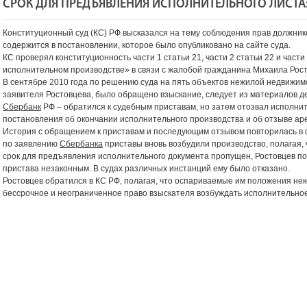
СРОК ДЛЯ ПРЕДЪЯВЛЕНИЯ ИСПОЛНИТЕЛЬНОГО ЛИСТА:
Конституционный суд (КС) РФ высказался на тему соблюдения прав должнико
содержится в постановлении, которое было опубликовано на сайте суда.
КС проверял конституционность части 1 статьи 21, части 2 статьи 22 и част
исполнительном производстве» в связи с жалобой гражданина Михаила Рост
В сентябре 2010 года по решению суда на пять объектов нежилой недвижим
заявителя Ростовцева, было обращено взыскание, следует из материалов де
Сбербанк
РФ – обратился к судебным приставам, но затем отозвал исполни
постановления об окончании исполнительного производства и об отзыве ар
История с обращением к приставам и последующим отзывом повторилась в ф
по заявлению
Сбербанка
приставы вновь возбудили производство, полагая,
срок для предъявления исполнительного документа пропущен, Ростовцев п
пристава незаконным. В судах различных инстанций ему было отказано.
Ростовцев обратился в КС РФ, полагая, что оспариваемые им положения не
бессрочное и неограниченное право взыскателя возбуждать исполнительное