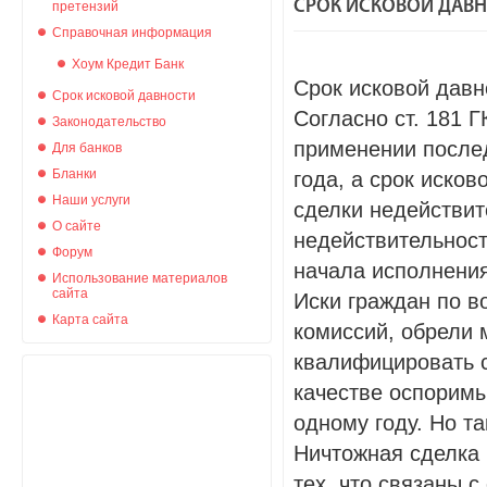
СРОК ИСКОВОЙ ДАВН
претензий
Справочная информация
Хоум Кредит Банк
Срок исковой давн
Срок исковой давности
Согласно ст. 181 
Законодательство
применении послед
Для банков
Бланки
года, а срок иско
Наши услуги
сделки недействит
О сайте
недействительност
Форум
начала исполнения
Использование материалов
сайта
Иски граждан по в
Карта сайта
комиссий, обрели 
квалифицировать с
качестве оспоримы
одному году. Но та
Ничтожная сделка 
тех, что связаны 