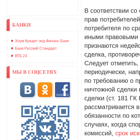
В соответствии со 
прав потребителе
БАНКИ
потребителя по ср
иными правовыми 
Хоум Кредит энд Финанс Банк
признаются недейс
Банк Русский Стандарт
сделка, противор
ВТБ 24
Следует отметить,
периодически, нап
МЫ В СОЦСЕТЯХ
по требованию о 
ничтожной сделки 
сделки (ст. 181 Г
рассматривается в
обязанности по ко
случаях, когда сп
комиссий,
срок ис