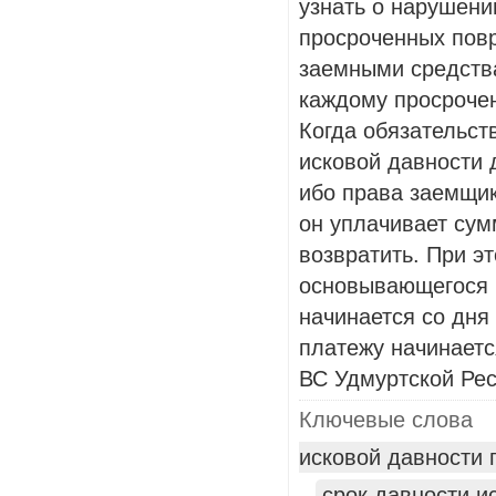
узнать о нарушени
просроченных пов
заемными средства
каждому просроче
Когда обязательст
исковой давности 
ибо права заемщик
он уплачивает сум
возвратить. При э
основывающегося н
начинается со дня
платежу начинаетс
ВС Удмуртской Рес
Ключевые слова
исковой давности 
срок давности и