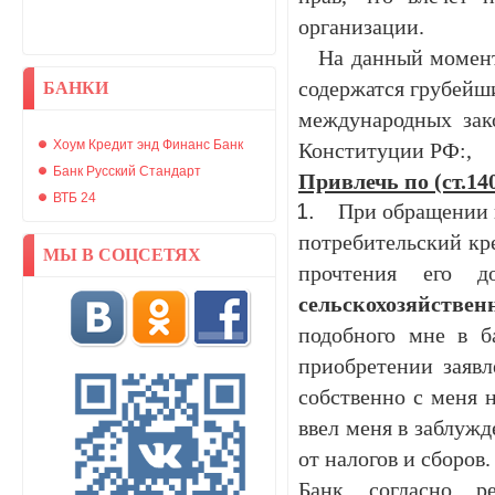
организации.
На данный момент в
содержатся грубейш
БАНКИ
международных зако
Хоум Кредит энд Финанс Банк
Конституции РФ:,
Банк Русский Стандарт
Привлечь по (ст.14
ВТБ 24
При обращении в 
потребительский кр
МЫ В СОЦСЕТЯХ
прочтения его 
сельскохозяйств
подобного мне в б
приобретении заявл
собственно с меня 
ввел меня в заблужд
от налогов и сборов
Банк согласно р