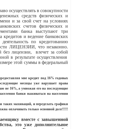
раво осуществлять в совокупности
денежных средств физических и
мени и за свой счет на условиях
банковских счетов физических и
ементами банка выступают три
а кредитов и ведение банковских
деятельность по кредитованию
ности ЛИЦЕНЗИИ, что незаконно.
без лицензии, влечет за собой
ной в результате осуществления
азмере этой суммы в федеральный
редоставляя мне кредит под 16% годовых
последующие месяцы уже нарушает права
аю не 16%, а умножая его на последующие
 населения банки наживаться на населении
ии таких махинаций, и переделать графики
лжна оплачивать только основной долг!!!!!
Заемщику вместе с завышенной
бства, это уже дополнительное