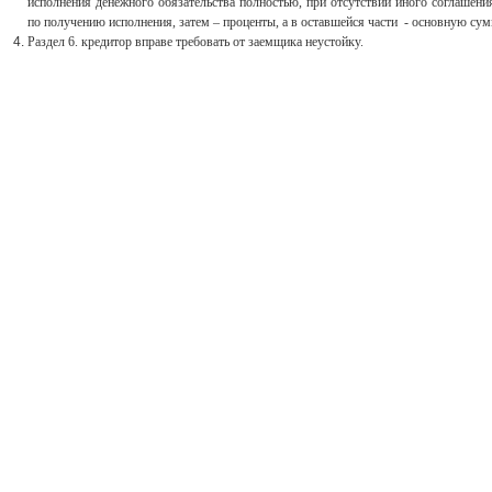
исполнения денежного обязательства полностью, при отсутствии иного соглашени
по получению исполнения, затем – проценты, а в оставшейся части - основную сум
Раздел 6. кредитор вправе требовать от заемщика неустойку.