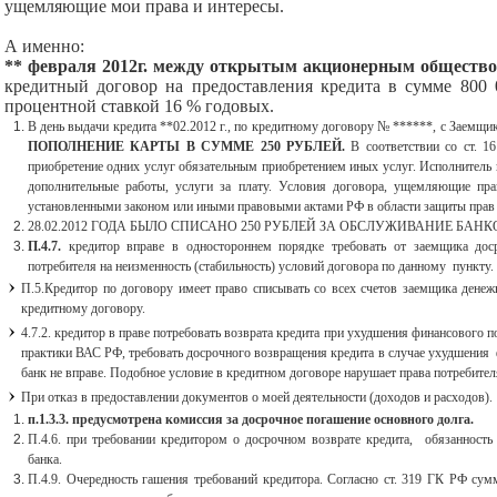
ущемляющие мои права и интересы.
А именно:
** февраля 2012г. между открытым акционерным общест
кредитный договор на предоставления кредита в сумме 800 00
процентной ставкой 16 % годовых.
В день выдачи кредита **02.2012 г., по кредитному договору № ******, с Заемщ
ПОПОЛНЕНИЕ КАРТЫ В СУММЕ 250 РУБЛЕЙ.
В соответствии со ст. 1
приобретение одних услуг обязательным приобретением иных услуг. Исполнитель н
дополнительные работы, услуги за плату. Условия договора, ущемляющие пра
установленными законом или иными правовыми актами РФ в области защиты прав 
28.02.2012 ГОДА БЫЛО СПИСАНО 250 РУБЛЕЙ ЗА ОБСЛУЖИВАНИЕ БАН
П.4.7.
кредитор вправе в одностороннем порядке требовать от заемщика доср
потребителя на неизменность (стабильность) условий договора по данному пункту.
П.5.Кредитор по договору имеет право списывать со всех счетов заемщика денеж
кредитному договору.
4.7.2. кредитор в праве потребовать возврата кредита при ухудшения финансового 
практики ВАС РФ, требовать досрочного возвращения кредита в случае ухудшения
банк не вправе. Подобное условие в кредитном договоре нарушает права потребител
При отказ в предоставлении документов о моей деятельности (доходов и расходов).
п.1.3.3. предусмотрена комиссия за досрочное погашение основного долга.
П.4.6. при требовании кредитором о досрочном возврате кредита, обязанность
банка.
П.4.9. Очередность гашения требований кредитора. Согласно ст. 319 ГК РФ сум