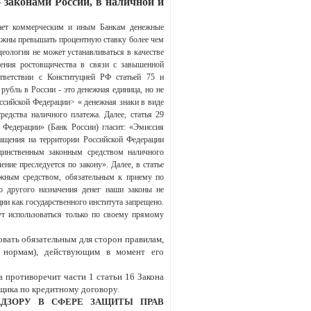
 законами России, в наличной и
дает коммерческим и иным Банкам денежные
олжны превышать процентную ставку более чем
еология не может устанавливаться в качестве
ления ростовщичества в связи с завышенной
ответствии с Конституцией РФ статьей 75 и
убль в России - это денежная единица, но не
ссийской Федерации> « денежная знаки в виде
редства наличного платежа. Далее, статья 29
 Федерации» (Банк России) гласит: «Эмиссия
ращения на территории Российской Федерации
динственным законным средством наличного
ние преследуется по закону». Далее, в статье
ежным средством, обязательным к приему по
о другого назначения денег наши законы не
ации как государственного института запрещено.
ут использоваться только по своему прямому
овать обязательным для сторон правилам,
 нормам), действующим в момент его
а противоречит части 1 статьи 16 Закона
щика по кредитному договору.
ДЗОРУ В СФЕРЕ ЗАЩИТЫ ПРАВ