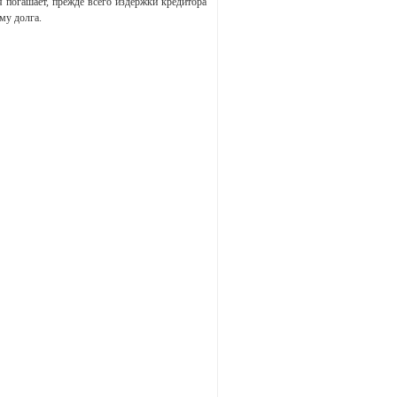
я погашает, прежде всего издержки кредитора
му долга.