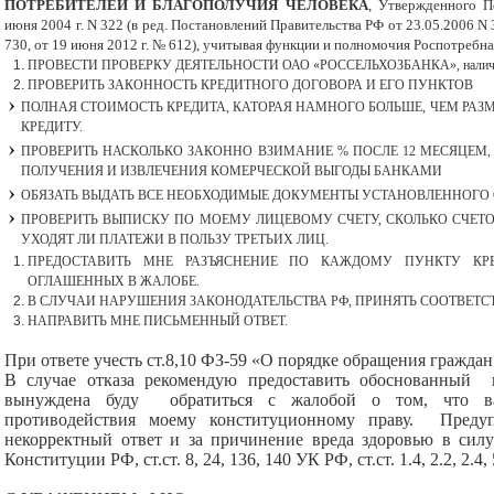
ПОТРЕБИТЕЛЕЙ И БЛАГОПОЛУЧИЯ ЧЕЛОВЕКА
, Утвержденного П
июня 2004 г. N 322 (в ред. Постановлений Правительства РФ от 23.05.2006 N 3
730, от 19 июня 2012 г. № 612), учитывая функции и полномочия Роспотребн
ПРОВЕСТИ ПРОВЕРКУ ДЕЯТЕЛЬНОСТИ ОАО «РОССЕЛЬХОЗБАНКА», наличие
ПРОВЕРИТЬ ЗАКОННОСТЬ КРЕДИТНОГО ДОГОВОРА И ЕГО ПУНКТОВ
ПОЛНАЯ СТОИМОСТЬ КРЕДИТА, КАТОРАЯ НАМНОГО БОЛЬШЕ, ЧЕМ РАЗ
КРЕДИТУ.
ПРОВЕРИТЬ НАСКОЛЬКО ЗАКОННО ВЗИМАНИЕ % ПОСЛЕ 12 МЕСЯЦЕМ,
ПОЛУЧЕНИЯ И ИЗВЛЕЧЕНИЯ КОМЕРЧЕСКОЙ ВЫГОДЫ БАНКАМИ
ОБЯЗАТЬ ВЫДАТЬ ВСЕ НЕОБХОДИМЫЕ ДОКУМЕНТЫ УСТАНОВЛЕННОГО 
ПРОВЕРИТЬ ВЫПИСКУ ПО МОЕМУ ЛИЦЕВОМУ СЧЕТУ, СКОЛЬКО СЧЕТО
УХОДЯТ ЛИ ПЛАТЕЖИ В ПОЛЬЗУ ТРЕТЬИХ ЛИЦ.
ПРЕДОСТАВИТЬ МНЕ РАЗЪЯСНЕНИЕ ПО КАЖДОМУ ПУНКТУ КРЕ
ОГЛАШЕННЫХ В ЖАЛОБЕ.
В СЛУЧАИ НАРУШЕНИЯ ЗАКОНОДАТЕЛЬСТВА РФ, ПРИНЯТЬ СООТВЕТ
НАПРАВИТЬ МНЕ ПИСЬМЕННЫЙ ОТВЕТ.
При ответе учесть ст.8,10 ФЗ-59 «О порядке обращения граждан
В случае отказа рекомендую предоставить обоснованный 
вынуждена буду обратиться с жалобой о том, что в
противодействия моему конституционному праву. Предуп
некорректный ответ и за причинение вреда здоровью в силу ст
Конституции РФ, ст.ст. 8, 24, 136, 140 УК РФ, ст.ст. 1.4, 2.2,