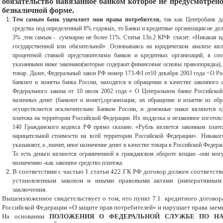
обязательство навязанное банком которое не предусмотрено
безналичной форме.
Тем самым банк ущемляет мои права потребителя,
так как Центробанк 
средства под определенный 8% годовых, то Банки и кредитные организации не д
3% ,тем самым - суммарно не более 11%. Статья 13п.2 КРФ гласит: «Никакая ид
государственной или обязательной» .Основываясь на юридическом анализе яв
процентной ставкой представителями банков и кредитных организаций, в со
указанными ниже законами(которые содержат финансовые основы правопорядка), р
товар. Далее, Федеральный закон РФ номер 173-ФЗ от10 декабря 2003 года <О Ро
банкнот и монеты банка России, находятся в обращении в качестве законного с
Федерального закона от 10 июля 2002 года « О Центральном банке Российской
наличных денег (банкнот и монет),организация, их обращение и изъятие из об
осуществляется исключительно Банком России, и денежные знаки являются е
платежа на территории Российской Федерации. Их подделка и незаконное изготовле
140 Гражданского кодекса РФ прямо сказано: «Рубль является законным плат
нарицательной стоимости на всей территории Российской Федерации». Никаког
указывают, а ,значит, иное назначение денег в качестве товара в Российской Федер
То есть деньги являются ограниченной в гражданском обороте вещью -они мог
назначению -как законное средство платежа.
В соответствии с частью 1 статьи 422 ГК РФ договор должен соответств
установленным законом и иными правовыми актами (императивным
заключения.
Вышеизложенное свидетельствует о том, что пункт 7.1. кредитного договор
Российской Федерации «О защите прав потребителей» и нарушает права заем
На основании
ПОЛОЖЕНИЯ О ФЕДЕРАЛЬНОЙ СЛУЖБЕ ПО НА