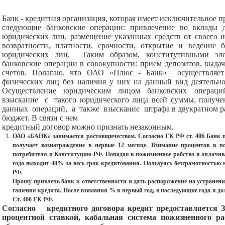
Банк - кредитная организация, которая имеет исключительное п
следующие банковские операции: привлечение во вклады 
юридических лиц, размещение указанных средств от своего и
возвратности, платности, срочности, открытие и ведение 
юридических лиц. Таким образом, конститутивными эл
банковские операции в совокупности: прием депозитов, выдач
счетов. Полагаю, что ОАО «Плюс - Банк» осуществляет 
физических лиц без наличия у них на данный вид деятель
Осуществление юридическим лицом банковских операций 
взыскание с такого юридического лица всей суммы, получен
данных операций, а также взыскание штрафа в двукратном р
бюджет. В связи с чем
кредитный договор можно признать незаконным.
ОАО «БАНК» занимается ростовщичеством. Согласно ГК РФ ст. 406 Банк п
получает вознаграждение в первые 12 месяце. Взимание процентов в 
потребителя и Конституцию РФ. Попадая в пожизненное рабство я оплачив
года выходит 48% за весь срок кредитования. Пользуясь безграмотностью
РФ.
Прошу привлечь банк к ответственности и дать распоряжение на устранен
гашения кредита. После взимания % в первый год, в последующие года я до
Ст. 406 ГК РФ.
Согласно кредитного договора кредит предоставляется 
процентной ставкой, кабальная система пожизненного ра