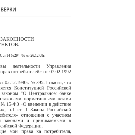
ОВЕРКИ
 ЗАКОННОСТИ
УНКТОВ.
0, ст.14 №294-ФЗ от 26.12.08г.
вы деятельности Управления
прав потребителей» от 07.02.1992
т 02.12.1990г. № 395-1 гласит, что
ляется Конституцией Российской
 законом "О Центральном банке
и законами, нормативными актами
г. № 15-ФЗ «О введении в действие
», п.1 ст. 1 Закона Российской
ебителя» отношения с участием
ми законами и принимаемыми в
ссийской Федерации.
ие мои права ка потребителя,