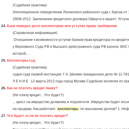
(Судебная практика)
Апелляционное определение Ленинского районного суда г. Курска от 
290/8-2012 Заключение кредитного договора Оферта и акцепт. Уступк
24.
Банк передал дело коллекторам или уступка права требования
(Справочная информация)
Отношение к возможности уступки банком прав кредитора по кредитн
у Верховного Суда РФ и Высшего арбитражного суда РФ разное. ВАС 
которой, ...
25.
Коллекторы-суд
(Судебная практика)
судья суда первой инстанции: Г.А. Шилкин гражданское дело № 11-781
Л Е Н И Е 12 марта 2013 года город Москва Судебная коллегия по гра
26.
Как не платить кредит банку?
(Не плачу кредит... Что будет?)
... арест на имущество должника и поручителя. Имущество будет из
на продажу. Как работают
коллекторы
по взысканию долгов? 1. Неф
27.
Что будет, если не платить кредит?
(Не плачу кредит... Что будет?)