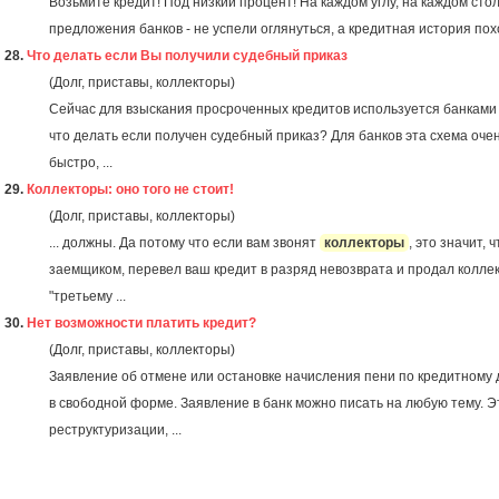
Возьмите кредит! Под низкий процент! На каждом углу, на каждом с
предложения банков - не успели оглянуться, а кредитная история похо
28.
Что делать если Вы получили судебный приказ
(Долг, приставы, коллекторы)
Сейчас для взыскания просроченных кредитов используется банками 
что делать если получен судебный приказ? Для банков эта схема очен
быстро, ...
29.
Коллекторы: оно того не стоит!
(Долг, приставы, коллекторы)
... должны. Да потому что если вам звонят
коллекторы
, это значит, 
заемщиком, перевел ваш кредит в разряд невозврата и продал коллек
"третьему ...
30.
Нет возможности платить кредит?
(Долг, приставы, коллекторы)
Заявление об отмене или остановке начисления пени по кредитному 
в свободной форме. Заявление в банк можно писать на любую тему. Э
реструктуризации, ...