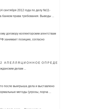
14 сентября 2012 года по делу №11-
а банком права требования. Выводы ...
ому договору коллекторским агентствам
РФ занимает позицию, согласно
2 А П Е Л Л Я Ц И О Н Н О Е О П Р Е Д Е
жданским делам ...
ъято после выигрыша дела и выставлено
ормальные методы (угрозы, порча ...