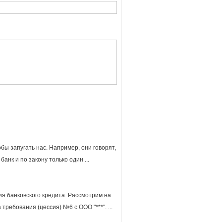
бы запугать нас. Например, они говорят,
банк и по закону только один ...
ия банковского кредита. Рассмотрим на
ребования (цессия) №6 с ООО "***". ...