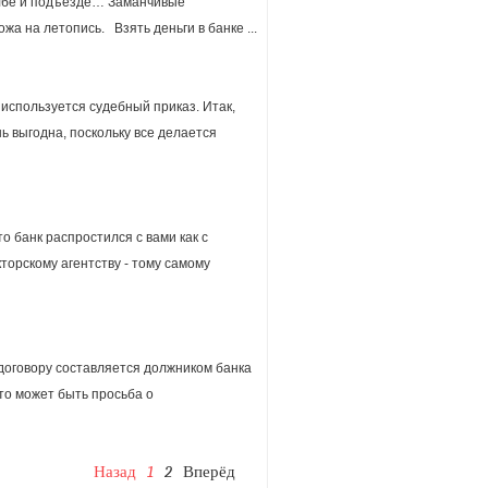
толбе и подъезде… Заманчивые
жа на летопись. Взять деньги в банке ...
используется судебный приказ. Итак,
ь выгодна, поскольку все делается
что банк распростился с вами как с
торскому агентству - тому самому
договору составляется должником банка
то может быть просьба о
Назад
1
2
Вперёд