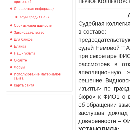
ПЕРВОЕ КОЛЛЕКТОРС
претензий
Справочная информация
Хоум Кредит Банк
Судебная коллегия
Срок исковой давности
в составе:
Законодательство
председательству
Для банков
Бланки
судей Немовой Т.А
Наши услуги
при секретаре ФИ
О сайте
рассмотрев в от
Форум
апелляционную 
Использование материалов
сайта
решение Видновск
Карта сайта
изъяты> по гражд
бюро» к ФИО1 о в
об обращении взы
заслушав доклад
доверенности – Ф
УСТАНОВИЛА: