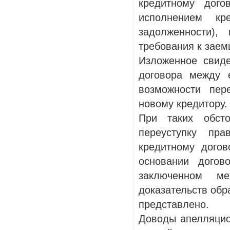
кредитному дого
исполнением к
задолженности),
требования к заем
Изложенное свиде
договора между 
возможности пер
новому кредитору.
При таких обст
переуступку пр
кредитному дого
основании догов
заключенном ме
доказательств обр
представлено.
Доводы апелляцио