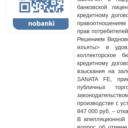
банковской лице
кредитному догов
правоотношениям 
прав потребителей
Решением Видновс
изъяты> в удов
коллекторское 
кредитному догов
взыскания на за
SANATA FE, при
публичных тор
законодательст
производстве с у
847 000 руб. – отк
В апелляционной
вопрос об отмене