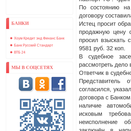
По состоянию на
договору составила
Истец просит обра
БАНКИ
продажную цену с
Хоум Кредит энд Финанс Банк
просил взыскать 
Банк Русский Стандарт
9581 руб. 32 коп.
ВТБ 24
В судебное засе
рассмотреть дело в
МЫ В СОЦСЕТЯХ
Ответчик в судебн
Представитель 
согласился, указа
договора с Банком
наличие автомоб
исковым требова
неисполнение об
заключён в нар