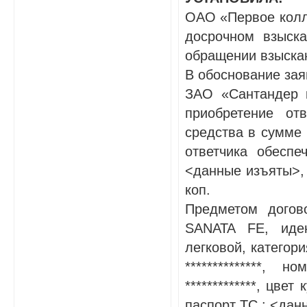
ОАО «Первое колле
досрочном взыск
обращении взыска
В обоснование зая
ЗАО «Сантандер 
приобретение от
средства в сумме 
ответчика обеспе
<данные изъяты>, 
коп.
Предметом догов
SANATA FE, иден
легковой, категор
**************,
*************, цве
паспорт ТС : <дан