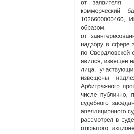
от заявителя - 
коммерческий б
1026600000460, 
образом,
от заинтересова
надзору в сфере 
по Свердловской 
явился, извещен 
лица, участвующ
извещены надл
Арбитражного про
числе публично,
судебного заседа
апелляционного су
рассмотрел в суд
открытого акцион