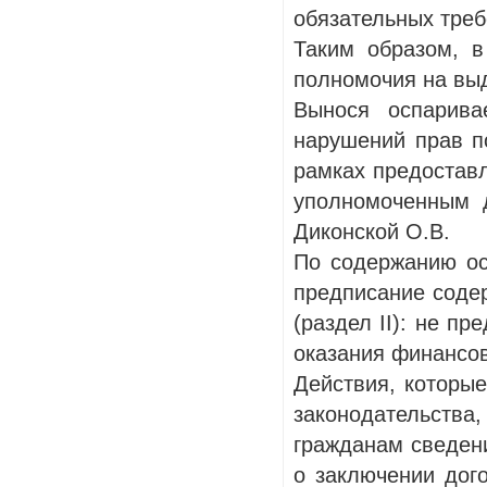
обязательных треб
Таким образом, в
полномочия на вы
Вынося оспарива
нарушений прав п
рамках предостав
уполномоченным 
Диконской О.В.
По содержанию ос
предписание соде
(раздел II): не п
оказания финансов
Действия, которы
законодательств
гражданам сведени
о заключении дого