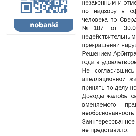
незаконным и отм
по надзору в сф
человека по Сверд
№187 от 30.03
недействительным
прекращении наруш
Решением Арбитраж
года в удовлетвор
Не согласившись
апелляционной жа
принять по делу н
Доводы жалобы св
вменяемого пра
необоснованность 
Заинтересованное
не представило.