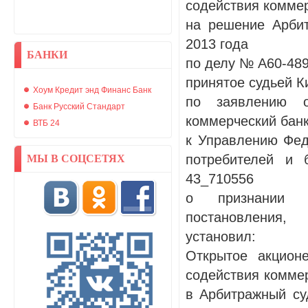
содействия коммер
на решение Арбит
2013 года
БАНКИ
по делу № А60-489
принятое судьей К
Хоум Кредит энд Финанс Банк
по заявлению о
Банк Русский Стандарт
коммерческий банк
ВТБ 24
к Управлению Фед
потребителей и 
МЫ В СОЦСЕТЯХ
43_710556
о признании н
постановления,
установил:
Открытое акцион
содействия коммер
в Арбитражный су