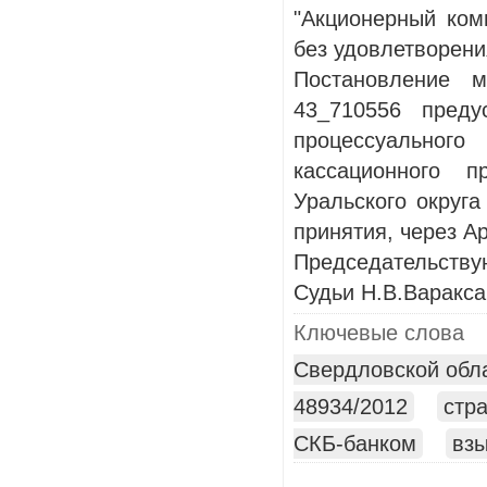
"Акционерный ком
без удовлетворени
Постановление 
43_710556 преду
процессуальног
кассационного 
Уральского округ
принятия, через А
Председательств
Судьи Н.В.Варакса
Ключевые слова
Свердловской обла
48934/2012
стр
СКБ-банком
взы