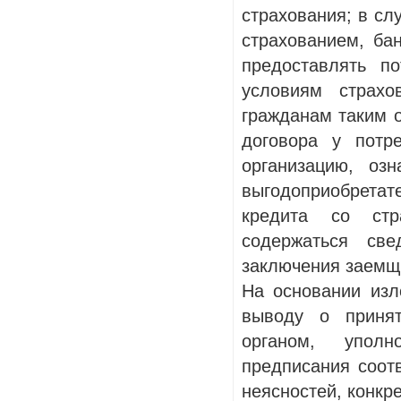
страхования; в сл
страхованием, ба
предоставлять п
условиям страхо
гражданам таким о
договора у потр
организацию, оз
выгодоприобретат
кредита со стр
содержаться св
заключения заемщ
На основании изл
выводу о принят
органом, упол
предписания соот
неясностей, конкр