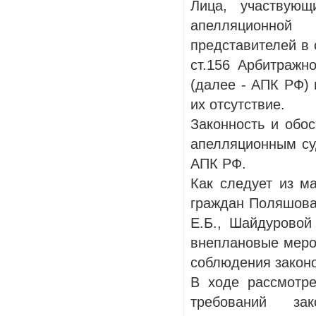
Лица, участвую
апелляционно
представителей в 
ст.156 Арбитражн
(далее - АПК РФ) 
их отсутствие.
Законность и обо
апелляционным су
АПК РФ.
Как следует из м
граждан Поляшова 
Е.Б., Шайдуровой
внеплановые меро
соблюдения законо
В ходе рассмотр
требований за