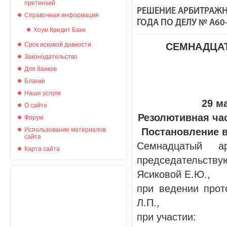
претензий
РЕШЕНИЕ АРБИТРАЖН
Справочная информация
ГОДА ПО ДЕЛУ № А60
Хоум Кредит Банк
Срок исковой давности
СЕМНАДЦА
Законодательство
Для банков
Бланки
Наши услуги
29 м
О сайте
Резолютивная час
Форум
Использование материалов
Постановление в
сайта
Семнадцатый а
Карта сайта
председательств
Ясиковой Е.Ю.,
при ведении прот
Л.П.,
при участии: