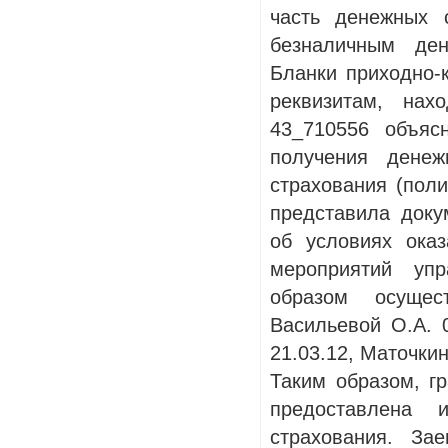
часть денежных 
безналичным д
Бланки приходно-
реквизитам, нах
43_710556 объяс
получения денеж
страхования (поли
представила док
об условиях ока
мероприятий уп
образом осущес
Васильевой О.А. 0
21.03.12, Маточкин
Таким образом, г
предоставлена
страхования. За