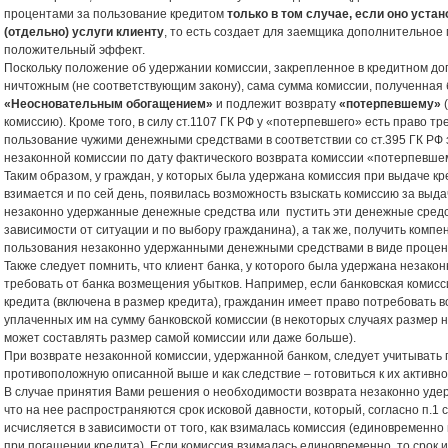
процентами за пользование кредитом
только в том случае, если оно устан
(отдельно) услуги клиенту
, то есть создает для заемщика дополнительное
положительный эффект.
Поскольку положение об удержании комиссии, закрепленное в кредитном дог
ничтожным (не соответствующим закону), сама сумма комиссии, полученная б
«Неосновательным обогащением»
и подлежит возврату
«потерпевшему»
комиссию). Кроме того, в силу ст.1107 ГК РФ у «потерпевшего» есть право т
пользование чужими денежными средствами в соответствии со ст.395 ГК РФ
незаконной комиссии по дату фактического возврата комиссии «потерпевше
Таким образом, у граждан, у которых была удержана комиссия при выдаче кр
взимается и по сей день, появилась возможность взыскать комиссию за выдач
незаконно удержанные денежные средства или пустить эти денежные средст
зависимости от ситуации и по выбору гражданина), а так же, получить комп
пользования незаконно удержанными денежными средствами в виде проценто
Также следует помнить, что клиент банка, у которого была удержана незако
требовать от банка возмещения убытков. Например, если банковская комисс
кредита (включена в размер кредита), гражданин имеет право потребовать 
уплаченных им на сумму банковской комиссии (в некоторых случаях размер
может составлять размер самой комиссии или даже больше).
При возврате незаконной комиссии, удержанной банком, следует учитывать 
противоположную описанной выше и как следствие – готовиться к их активн
В случае принятия Вами решения о необходимости возврата незаконно удер
что на нее распространяются срок исковой давности, который, согласно п.1 ст
исчисляется в зависимости от того, как взималась комиссия (единовременн
при погашении кредита). Если комиссия взималась единовременно, то срок 