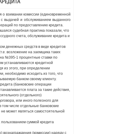
КРЕДИТА
ия о взимании комиссии (единовременной
е с выдачей и обслуживанием выданного
пераций по предоставлению кредита.
шаяся судебная практика показали, что
 ссудного счета, обслуживание кредита и
ком денежных средств в виде кредитов
(т.е. возложение на заемщика таких
кона №395-1 процентные ставки по
ям устанавливаются кредитной
я из этого, при определении
, необходимо исходить из того, что
зываемую банком своему клиенту.
кредита (банковские операции
танавливается плата за такие действия,
оятельного (отдельного)
оговора, или иного полезного для
в том числе отдельные банковские
) не может являться самостоятельной
за пользованием суммой кредита
) вознаграждения (комиссии) наряду с