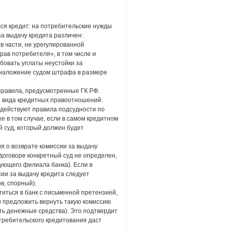
ся кредит: на потребительские нужды
за выдачу кредита различен:
в части, не урегулированной
ав потребителя», в том числе и
ебовать уплаты неустойки за
 наложение судом штрафа в размере
 правила, предусмотренные ГК РФ.
з вида кредитных правоотношений:
 действуют правила подсудности по
 в том случае, если в самом кредитном
й суд, который должен будет
я о возврате комиссии за выдачу
договоре конкретный суд не определен,
ующего филиала банка). Если в
сии за выдачу кредита следует
в, спорный).
иться в банк с письменной претензией,
и предложить вернуть такую комиссию
ить денежные средства). Это подтвердит
требительского кредитования даст