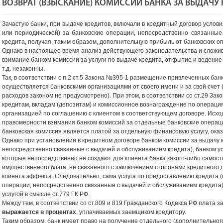
ВОЗВРАТ (ВЗЫСКАНИЕ) КОМИССИИ БАНКА ЗА ВЫДАЧУ 
Зачастую банки, при выдаче кредитов, включали в кредитный договор услов
или периодической) за банковские операции, непосредственно связанны
кредита, получая, таким образом, дополнительную прибыль от банковских о
Однако в настоящее время анализ действующего законодательства и сложив
взимание банком комиссии за услуги по выдаче кредита, открытие и ведение
т.д. незаконны.
Так, в соответствии с п.2 ст.5 Закона №395-1 размещение привлеченных бан
осуществляется банковскими организациями от своего имени и за свой счет 
расходов законом не предусмотрено). При этом, в соответствии со ст.29 За
кредитам, вкладам (депозитам) и комиссионное вознаграждение по операци
организацией по соглашению с клиентом в соответствующем договоре. Исход
правомерности взимания банком комиссий за отдельные банковские операции
банковская комиссия является платой за отдельную финансовую услугу, ока
Однако при установлении в кредитном договоре банком комиссии за выдачу 
непосредственно связанные с выдачей и обслуживанием кредита), банком ус
которые непосредственно не создают для клиента банка какого-либо самост
имущественного блага, не связанного с заключением сторонами кредитного д
клиента эффекта. Следовательно, сама услуга по предоставлению кредита (
операции, непосредственно связанные с выдачей и обслуживанием кредита
услугой в смысле ст.779 ГК РФ.
Между тем, в соответствии со ст.809 и 819 Гражданского Кодекса РФ плата 
выражается в процентах
, уплачиваемых заемщиком кредитору.
Таким образом, банк имеет право на получение отдельного (дополнительного