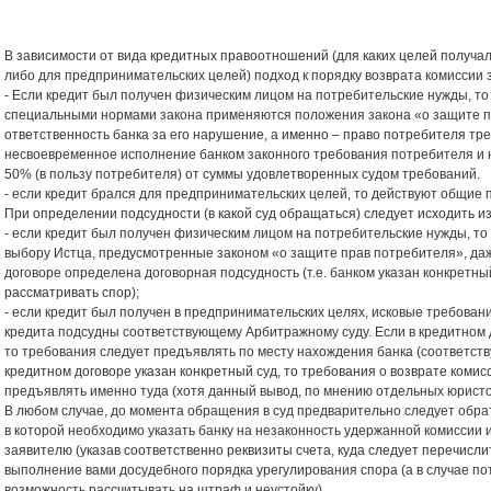
В зависимости от вида кредитных правоотношений (для каких целей получал
либо для предпринимательских целей) подход к порядку возврата комиссии 
- Если кредит был получен физическим лицом на потребительские нужды, то 
специальными нормами закона применяются положения закона «о защите пр
ответственность банка за его нарушение, а именно – право потребителя тр
несвоевременное исполнение банком законного требования потребителя и
50% (в пользу потребителя) от суммы удовлетворенных судом требований.
- если кредит брался для предпринимательских целей, то действуют общие
При определении подсудности (в какой суд обращаться) следует исходить и
- если кредит был получен физическим лицом на потребительские нужды, то
выбору Истца, предусмотренные законом «о защите прав потребителя», даже
договоре определена договорная подсудность (т.е. банком указан конкретны
рассматривать спор);
- если кредит был получен в предпринимательских целях, исковые требовани
кредита подсудны соответствующему Арбитражному суду. Если в кредитном 
то требования следует предъявлять по месту нахождения банка (соответств
кредитном договоре указан конкретный суд, то требования о возврате комис
предъявлять именно туда (хотя данный вывод, по мнению отдельных юристо
В любом случае, до момента обращения в суд предварительно следует обрат
в которой необходимо указать банку на незаконность удержанной комиссии 
заявителю (указав соответственно реквизиты счета, куда следует перечисл
выполнение вами досудебного порядка урегулирования спора (а в случае по
возможность рассчитывать на штраф и неустойку).