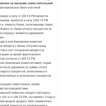
овлено за оказание
самостоятельной
 материальное благо или иной
оворе в силу ст.166 ГК РФ является
анком, является в силу 1102 ГК РФ
(т.е. клиенту банка, оплатившему такую
ребовать от банка уплаты процентов за
 за период с момента удержания
му».
едита или банковская комиссия
у кредита с банка, получив назад
ва в счет погашения кредита (в
енсацию за время фактического
в согласно ст.395 ГК РФ.
нная банковская комиссия имеет право
ия была удержана из суммы (тела)
возврата процентов, начисленных и
 начисленных и уплаченных процентов
позицию самих банков, прямо
ому противодействию.
жанной комиссии следует учитывать,
.181 и ст.196 ГК РФ, составляет 3 года и
о при выдаче кредита либо ежемесячно
исковой давности по требованиям о