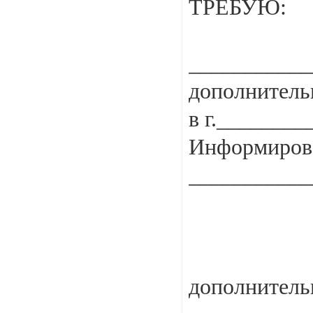
ТРЕБУЮ:
__________
дополнитель
в г._______
Информиров
___________
Надеюсь на
дополнительн