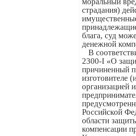
моральный вре
страдания) де
имущественные
принадлежащие
блага, суд мож
денежной комп
В соответствии
2300-I «О защи
причиненный п
изготовителе 
организацией 
предпринимате
предусмотренн
Российской Фе
области защиты
компенсации пр