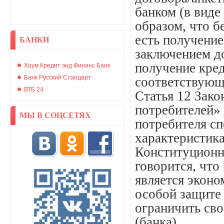
банком (в виде
образом, что б
есть получени
БАНКИ
заключением до
получение кред
Хоум Кредит энд Финанс Банк
Банк Русский Стандарт
соответствующ
ВТБ 24
Статья 12 Зако
потребителей» 
МЫ В СОЦСЕТЯХ
потребителя сп
характеристика
Конституционн
говорится, что
является эконо
особой защите 
ограничить сво
(банка).