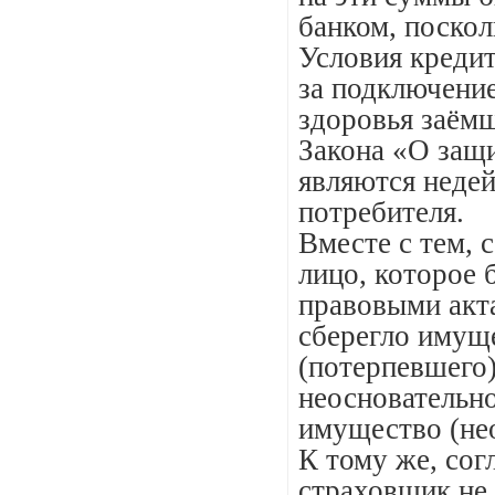
банком, поско
Условия кредит
за подключение
здоровья заёмщ
Закона «О защи
являются неде
потребителя.
Вместе с тем, 
лицо, которое 
правовыми акт
сберегло имуще
(потерпевшего)
неосновательн
имущество (не
К тому же, сог
страховщик не 