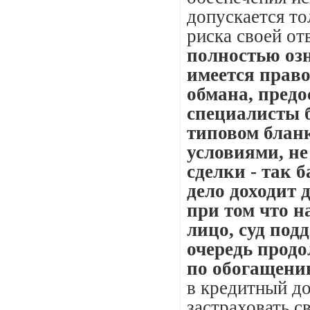
допускается т
риска своей о
полностью озн
имеется право
обмана, пред
специалисты 
типовом бланк
условиями, не
сделки - так 
дело доходит 
при том что
н
лицо, суд под
очередь прод
по обогащению
в кредитный до
застраховать с