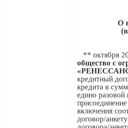
О 
(
** октября 20
общество с о
«РЕНЕССАНС
кредитный дог
кредита в сумм
едино разовой
присоединение 
включения соо
договор/анкету
договора/анке