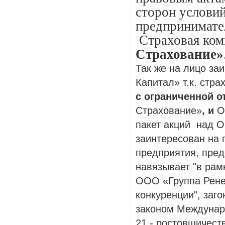
сторон условий
предпринимате
Страховая ком
Страхование»
Так же на лицо з
Капитал» т.к. стр
с ограниченной о
Страхование»
, и
О
пакет акций над 
заинтересован на 
предприятия, пре
навязывает "в рам
ООО «Группа Ренес
конкуренции", заг
законом Междунаро
21 - ростовщичест