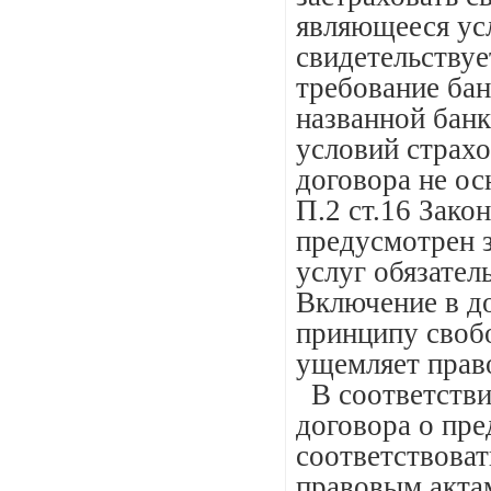
являющееся ус
свидетельствуе
требование бан
названной банк
условий страх
договора не ос
П.2 ст.16 Зако
предусмотрен з
услуг обязател
Включение в д
принципу свобо
ущемляет прав
В соответстви
договора о пр
соответствова
правовым актам