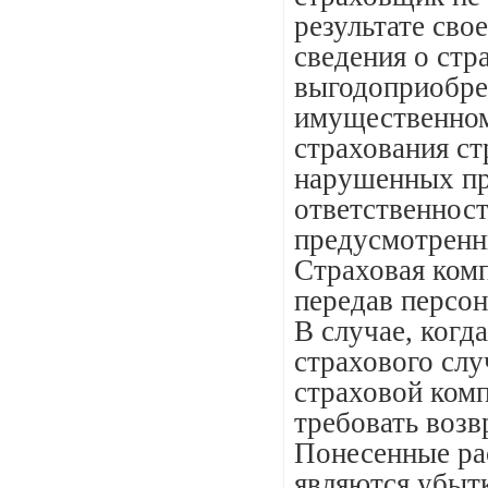
результате сво
сведения о стр
выгодоприобрет
имущественном
страхования ст
нарушенных пр
ответственност
предусмотренны
Страховая ком
передав персон
В случае, когд
страхового слу
страховой ком
требовать возв
Понесенные рас
являются убыт