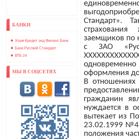
единовременн
выгодоприоб
Стандарт». Т
БАНКИ
страхования 
заемщиков по 
Хоум Кредит энд Финанс Банк
с ЗАО «Рус
Банк Русский Стандарт
ХХХХХХХХХХХ
ВТБ 24
одновременно 
МЫ В СОЦСЕТЯХ
оформления дог
В отношениях 
предоставлени
гражданин яв
нуждается в о
вытекает из П
23.02.1999 №4
положения част