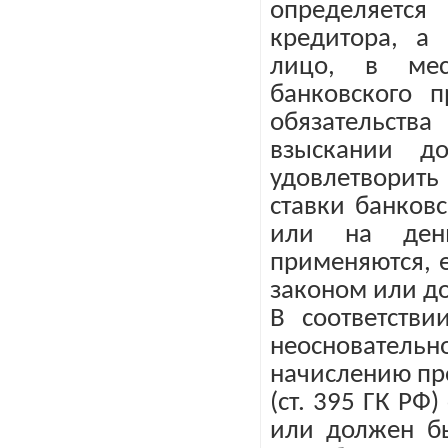
определяетс
кредитора, а
лицо, в мес
банковского 
обязательств
взыскании д
удовлетворить
ставки банков
или на ден
применяются, 
законом или д
В соответств
неоснователь
начислению пр
(ст. 395 ГК РФ
или должен бы