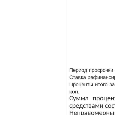
Период просрочки
Ставка рефинанси
Проценты итого за
коп.
Сумма процен
средствами со
Неправомерн