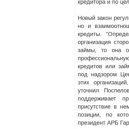
кредитора и по цел
Новый закон регул
но и взаимоотно
кредиты. "Опред
организация стор
займы, то она о
профессиональную
кредитов или займ
под надзором Це
этих организаци
уточнил Поспело
поддерживает п
присутствие в не
позиции, по кот
президент АРБ Гар