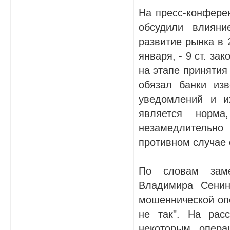
На пресс-конферен
обсудили влияни
развитие рынка в 
января, - 9 ст. з
на этапе принятия 
обязал банки из
уведомлений и и
является норма
незамедлительно
противном случае 
По словам заме
Владимира Сенин
мошеннической опе
не так". На рас
некоторым опера