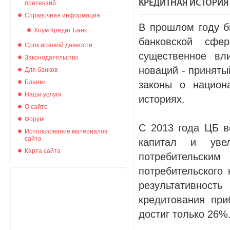
КРЕДИТНАЯ ИСТОРИЯ
претензий
Справочная информация
В прошлом году б
Хоум Кредит Банк
банковской сфе
Срок исковой давности
существенное вл
Законодательство
новаций - приняты
Для банков
Бланки
законы о национ
Наши услуги
историях.
О сайте
Форум
С 2013 года ЦБ в
Использование материалов
сайта
капитал и уве
Карта сайта
потребительск
потребительского 
результативност
кредитования при
достиг только 26%