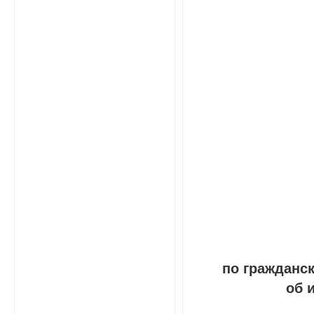
по гражданс
об 